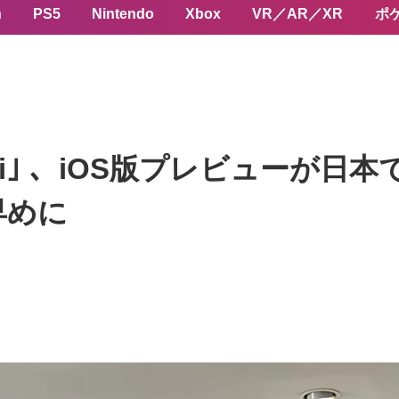
n
PS5
Nintendo
Xbox
VR／AR／XR
ポ
ldi｣ 、iOS版プレビューが
早めに