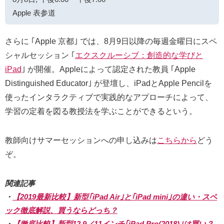
Apple 表参道
さらに ｢Apple 京都｣ では、8月9日以降の毎週金曜日にスペ
シャルセッション ｢
エクスクルーシブ：創造的な学びと
iPad
｣ が開催。Appleによって認定された教員 ｢Apple
Distinguished Educator｣ が登壇し、iPadとApple Pencilを
使ったインタラクティブで実践的なアプローチによって、
学習の定着を図る教授法を学ぶことができるという。
教⁠師⁠向⁠け⁠サ⁠マ⁠ー⁠セ⁠ッ⁠シ⁠ョ⁠ンへの申し込みは
こちらから
どう
ぞ。
関連記事
・
【2019最新比較】新型｢iPad Air｣と｢iPad mini｣の違い・スペ
ック徹底解説、買うならどっち？
・
【徹底比較】新型12.9／11インチ｢iPad Pro(2018)｣は買い？