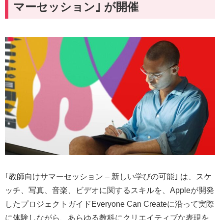
マーセッション｣ が開催
｢教⁠師⁠向⁠け⁠サ⁠マ⁠ー⁠セ⁠ッ⁠シ⁠ョ⁠ン – 新⁠し⁠い⁠学⁠び⁠の⁠可⁠能⁠｣ は、スケ
ッチ、写真、音楽、ビデオに関するスキルを、Appleが開発
したプロジェクトガイドEveryone Can Createに沿って実際
に体験しながら、あらゆる教科にクリエイティブな表現を