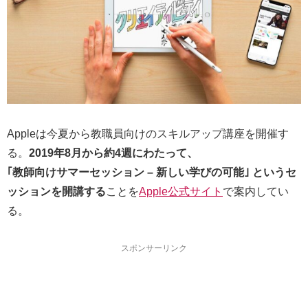
Appleは今夏から教職員向けのスキルアップ講座⁠⁠⁠⁠⁠⁠⁠⁠⁠⁠⁠を開催す
る。
2019年8月から約4週にわたって、
｢教⁠師⁠向⁠け⁠サ⁠マ⁠ー⁠セ⁠ッ⁠シ⁠ョ⁠ン – 新⁠し⁠い⁠学⁠び⁠の⁠可⁠能⁠｣ というセ
ッションを開講する
ことを
Apple公式サイト
で案内してい
る。
スポンサーリンク