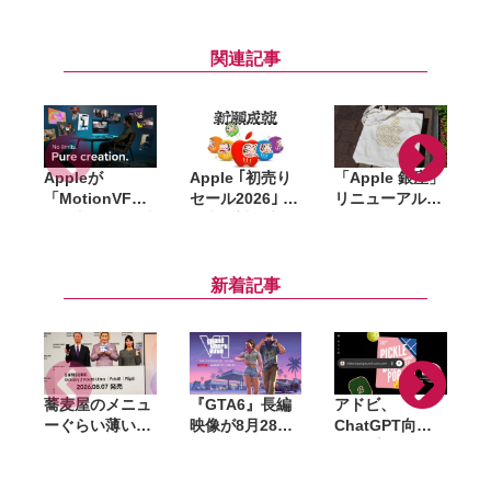
関連記事
Appleが
Apple ｢初売り
「Apple 銀座」
「MotionVFX
セール2026｣ 開
リニューアル記
」買収。15年以
催中。対象商
念のノベルティ
上の実績を持
品・ギフトカー
はトートバッ
d
つ、Final Cut
ド金額、AirTag
グ・ピンズ・コ
Pro向けプラグ
プレゼントなど
ースターの3点
i
新着記事
イン大手
蕎麦屋のメニュ
『GTA6』長編
アドビ、
ーぐらい薄い。
映像が8月28日
ChatGPT向け
カズレーザーが
公開へ。Netflix
統合プラグイン
語るGalaxy新
で先行配信、6
を提供開始。
モデルと折りた
時間後に
Photoshopや