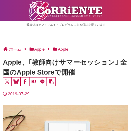
弊媒体はアフィリエイトプログラムによる収益を得ています
ホーム
Apple
Apple
Apple、｢教⁠師⁠向⁠け⁠サ⁠マ⁠ー⁠セ⁠ッ⁠シ⁠ョ⁠ン｣ 全
国のApple Storeで開催
2019-07-29