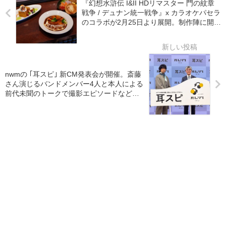
『幻想水滸伝 I&II HDリマスター 門の紋章
戦争 / デュナン統一戦争』x カラオケパセラ
のコラボが2月25日より展開。制作陣に開発
裏話を聞きながらコラボメニューを堪能し
てきた
nwmの ｢耳スピ｣ 新CM発表会が開催。斎藤
さん演じるバンドメンバー4人と本人による
前代未聞のトークで撮影エピソードなど披
露