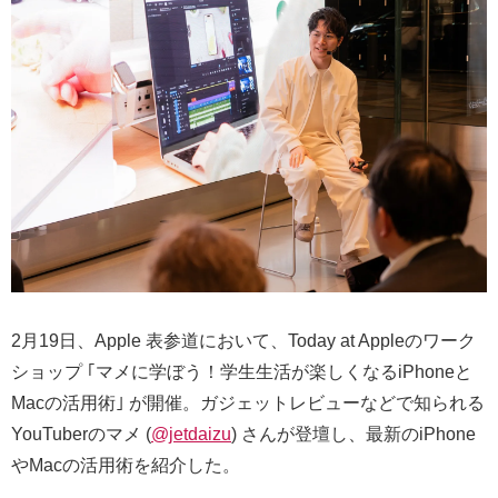
2月19日、Apple 表参道において、Today at Appleのワーク
ショップ ｢マメに学⁠ぼ⁠う⁠！学⁠生⁠生⁠活⁠が楽⁠し⁠く⁠な⁠るiPhone⁠と
Mac⁠の活⁠用⁠術｣ が開催。ガジェットレビューなどで知られる
YouTuberのマメ (
@jetdaizu
) さんが登壇し、最新のiPhone
やMacの活用術を紹介した。