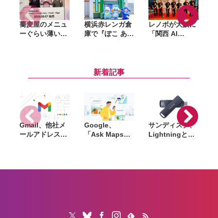
蕎麦屋のメニュ
横浜赤レンガ倉
レノボが大阪に
ーぐらい薄い。
庫で『ぽこ あ
「関西 AI
カズレーザーが
ポケモン』初の
Hub」開設。AI
語るGalaxy新
リアルイベント
スタートアップ
「
モデルと折りた
が8月6日開幕。
の事業化を後押
たみスマホの
「ブクブクうみ
し、PoC止まり
新着記事
「カタチの多様
ぞこの街」の世
を解消へ
化」
界観を再現
Gmail、他社メ
Google、
サンディスク、
S
ールアドレスを
「Ask Maps」
Lightningと
送信元にする機
日本でも提供開
USB-Cを備えた
能を2027年1月
始。料理注文や
USBフラッシュ
終了。POP受信
ホテル検索まで
「Phone Drive
N
やGmailifyも廃
AIが代行
for iPhone」発
i
止
売。iPhone・
iPad・Mac間で
データを手軽に
共有