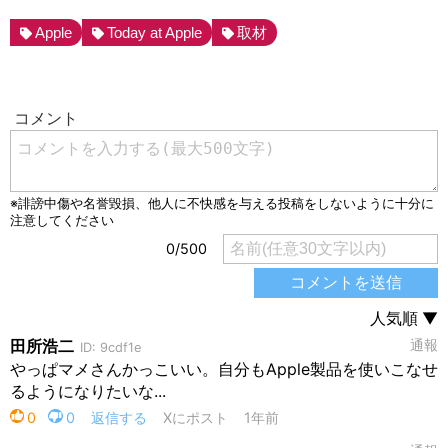
Apple
Today at Apple
取材