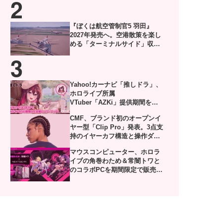
『ぼくは航空管制官5 羽田』
2027年発売へ。空港散策を楽し
める「ターミナルサイド」収録
した体験版がSteamで配信
Yahoo!カーナビ「推しドラ」、
ホロライブ所属
VTuber「AZKi」提供期間を延
長。8月28日に50種類以上の新
CMF、ブランド初のオープンイ
ボイス追加
ヤー型「Clip Pro」発表。3点支
持のイヤーカフ構造と操作ダイ
ヤル付きケースを採用
マウスコンピューター、ホロラ
イブの角巻わため＆常闇トワと
のコラボPCを期間限定で販売。
描き下ろし限定グッズ付き