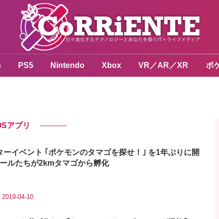
n
PS5
Nintendo
Xbox
VR／AR／XR
ポ
OSアプリ
ーイベント ｢ポケモンのタマゴを探せ！｣ を1年ぶりに開
ールたちが2kmタマゴから孵化
2019-04-10