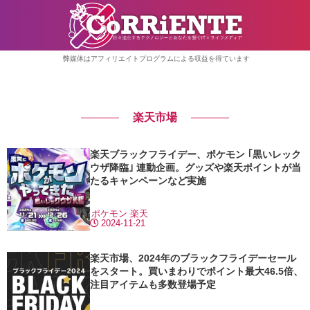
弊媒体はアフィリエイトプログラムによる収益を得ています
楽天市場
楽天ブラックフライデー、ポケモン ｢黒いレック
ウザ降臨｣ 連動企画。グッズや楽天ポイントが当
たるキャンペーンなど実施
ポケモン
楽天
2024-11-21
楽天市場、2024年のブラックフライデーセール
をスタート。買いまわりでポイント最大46.5倍、
注目アイテムも多数登場予定