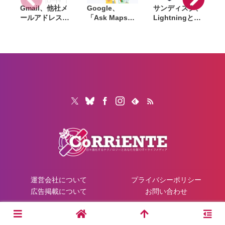
Gmail、他社メ
Google、
サンディスク、
S
ールアドレスを
「Ask Maps」
Lightningと
送信元にする機
日本でも提供開
USB-Cを備えた
能を2027年1月
始。料理注文や
USBフラッシュ
終了。POP受信
ホテル検索まで
「Phone Drive
N
やGmailifyも廃
AIが代行
for iPhone」発
i
止
売。iPhone・
iPad・Mac間で
データを手軽に
共有
運営会社について
プライバシーポリシー
広告掲載について
お問い合わせ
© 2026 CoRRiENTE.