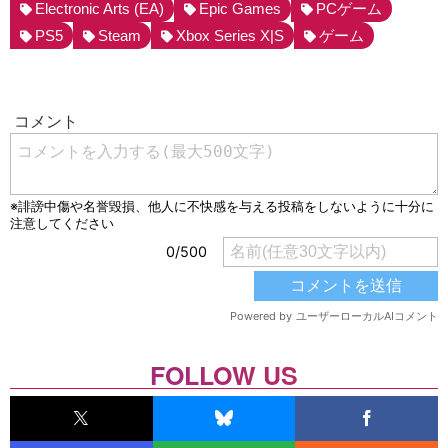
Electronic Arts (EA)
Epic Games
PCゲーム
PS5
Steam
Xbox Series X|S
ゲーム
FOLLOW US