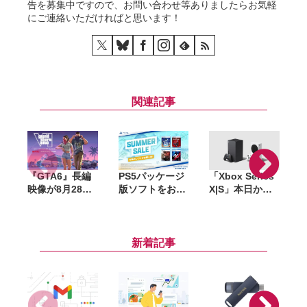
告を募集中ですので、お問い合わせ等ありましたらお気軽
にご連絡いただければと思います！
関連記事
『GTA6』長編
PS5パッケージ
「Xbox Series
映像が8月28日
版ソフトをお得
X|S」本日から
公開へ。Netflix
に購入できる
値上げ。最安の
で先行配信、6
「サマーセー
「S」は8.2万
時間後に
ル」開催。
円〜、上位の
YouTubeでも公
『DEATH
「X」は約11万
新着記事
開
STRANDING
円〜に
2』『アストロ
ボット』など対
象