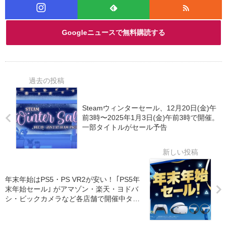
Googleニュースで無料購読する
Steamウィンターセール、12月20日(金)午
前3時〜2025年1月3日(金)午前3時で開催。
一部タイトルがセール予告
年末年始はPS5・PS VR2が安い！ ｢PS5年
末年始セール｣ がアマゾン・楽天・ヨドバ
シ・ビックカメラなど各店舗で開催中タイ
トル