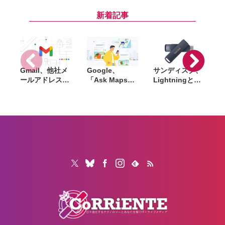
無償修理を実
2」発表。予防
催。ロンドンで
S
施。代替機の提
的な健康管理を
折りたたみスマ
新着記事
供にも対応
強化、3nmチッ
ホ新製品を発表
プやGemini連
へ
携を搭載
Gmail、他社メ
Google、
サンディスク、
S
ールアドレスを
「Ask Maps」
Lightningと
送信元にする機
日本でも提供開
USB-Cを備えた
能を2027年1月
始。料理注文や
USBフラッシュ
終了。POP受信
ホテル検索まで
「Phone Drive
N
やGmailifyも廃
AIが代行
for iPhone」発
i
止
売。iPhone・
iPad・Mac間で
データを手軽に
共有