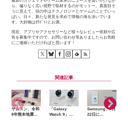
最新のガジェットやゲーム業界のニュースを追いかけなが
ら、偏りなく広い視野で取材するのがモットー。真面目そ
うに見えて、頭の中はテクノロジーとゲームのことでいっ
ぱい。日々、新たな発見を求めて情報の海を泳いでいま
す。大好物はｵｳﾄﾞｩﾝとお酒。
現在、アプリやアクセサリーなど様々なレビュー依頼や広
告を募集中ですので、お問い合わせ等ありましたらお気軽
にご連絡いただければと思います！
関連記事
サムスン、令和
「Galaxy
Samsung、7月
G
8年熊本地震の
Watch 9」
22日に
G
被災者向けに
「Galaxy
「Galaxy
W
Galaxy製品の
Watch Ultra
Unpacked」開
G