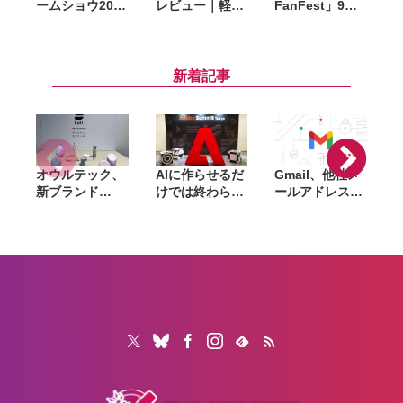
ームショウ2026
レビュー｜軽量
FanFest」9月
ブロードキャス
トランスミッタ
17日に東京ゲー
ト」9月17日配
ーでスマホ動画
ムショウに合わ
信決定。TGS開
の音声をよりク
せて実施。25周
幕日に最新情報
リアに録音、ケ
年記念企画の詳
新着記事
を発表、
ースの収納力に
細も発表
FanFestも開催
も感動
オウルテック、
AIに作らせるだ
Gmail、他社メ
G
新ブランド
けでは終わらな
ールアドレスを
「
「Soft」立ち上
い。「Adobe
送信元にする機
げ。斜めに挿せ
Summit
能を2027年1月
る充電器や握れ
Tokyo」で示さ
終了。POP受信
るケーブルなど
れたAIエージェ
やGmailifyも廃
6製品
ントと働くこれ
止
からのマーケテ
ィング