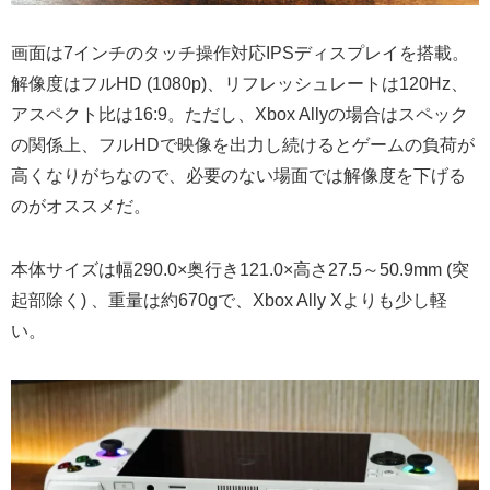
画面は7インチのタッチ操作対応IPSディスプレイを搭載。
解像度はフルHD (1080p)、リフレッシュレートは120Hz、
アスペクト比は16:9。ただし、Xbox Allyの場合はスペック
の関係上、フルHDで映像を出力し続けるとゲームの負荷が
高くなりがちなので、必要のない場面では解像度を下げる
のがオススメだ。
本体サイズは幅290.0×奥行き121.0×高さ27.5～50.9mm (突
起部除く) 、重量は約670gで、Xbox Ally Xよりも少し軽
い。