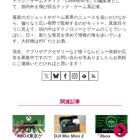
テック／ゲームメディア『CoRRiENTE』の編集者とし
て、国内外を飛び回るテック・ゲーム系記者。
最新のガジェットやゲーム業界のニュースを追いかけなが
ら、偏りなく広い視野で取材するのがモットー。真面目そ
うに見えて、頭の中はテクノロジーとゲームのことでいっ
ぱい。日々、新たな発見を求めて情報の海を泳いでいま
す。大好物はｵｳﾄﾞｩﾝとお酒。
現在、アプリやアクセサリーなど様々なレビュー依頼や広
告を募集中ですので、お問い合わせ等ありましたらお気軽
にご連絡いただければと思います！
関連記事
「XBOX東京ゲ
DJI Mic Mini 2
「Xbox
『