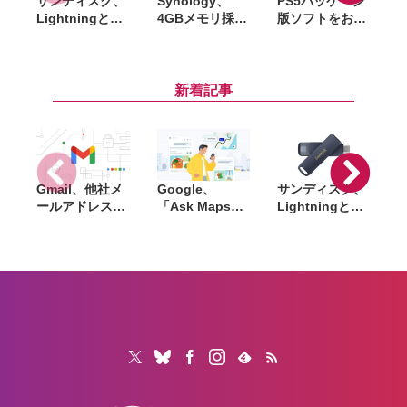
サンディスク、
Synology、
PS5パッケージ
i
Lightningと
4GBメモリ採用
版ソフトをお得
USB-Cを備えた
で導入しやすく
に購入できる
USBフラッシュ
なった新
「サマーセー
「Phone Drive
NAS「DiskStat
ル」開催。
for iPhone」発
ion neo+」シリ
『DEATH
新着記事
売。iPhone・
ーズ発表
STRANDING
iPad・Mac間で
2』『アストロ
データを手軽に
ボット』など対
共有
象
Gmail、他社メ
Google、
サンディスク、
S
ールアドレスを
「Ask Maps」
Lightningと
送信元にする機
日本でも提供開
USB-Cを備えた
能を2027年1月
始。料理注文や
USBフラッシュ
終了。POP受信
ホテル検索まで
「Phone Drive
N
やGmailifyも廃
AIが代行
for iPhone」発
i
止
売。iPhone・
iPad・Mac間で
データを手軽に
共有