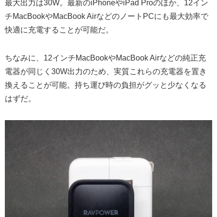
最大出力は30W。最新のiPhoneやiPad Proのほか、12イン
チMacBookやMacBook AirなどのノートPCにも最大効率で
快適に充電することが可能だ。
ちなみに、12インチMacBookやMacBook Airなどの純正充
電器が同じく30W出力のため、実質これらの充電器を置き
換えることが可能。持ち運び時の負担がグッと少なくなる
はずだ。