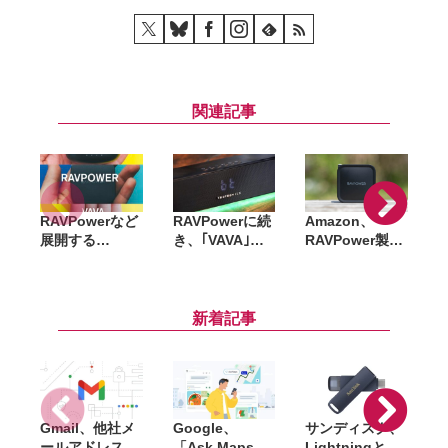
関連記事
RAVPowerなど
RAVPowerに続
Amazon、
R
展開する
き、｢VAVA｣
RAVPower製品
P
SUNVALLEY
｢TaoTronics｣
を削除。不正レ
ー
JAPAN、公式オ
ブランドの製品
ビュー問題を受
ンラインストア
もAmazonから
けて (追記あり)
をオープン
削除
新着記事
Gmail、他社メ
Google、
サンディスク、
S
ールアドレスを
「Ask Maps」
Lightningと