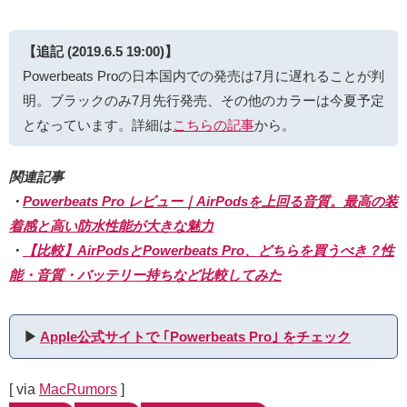
【追記 (2019.6.5 19:00)】
Powerbeats Proの日本国内での発売は7月に遅れることが判
明。ブラックのみ7月先行発売、その他のカラーは今夏予定
となっています。詳細は
こちらの記事
から。
関連記事
・
Powerbeats Pro レビュー｜AirPodsを上回る音質。最高の装
着感と高い防水性能が大きな魅力
・
【比較】AirPodsとPowerbeats Pro、どちらを買うべき？性
能・音質・バッテリー持ちなど比較してみた
▶︎
Apple公式サイトで ｢Powerbeats Pro｣ をチェック
[ via
MacRumors
]