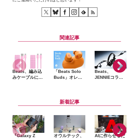
関連記事
Beats、編み込
「Beats Solo
Beats、
「
みケーブルに新
Buds」オレン
JENNIEコラボ
P
色「パワーピン
ジカラーが7月4
第2弾「Solo
ク」追加。
日発売。国内で
4」発表、4月25
USB-C／USB-A
はセブン-イレ
日10時より販売
モデルを展開
ブンのみで販売
開始。オニキス
新着記事
ブラックも再び
即完売なるか
『Galaxy Z
オウルテック、
AIに作らせるだ