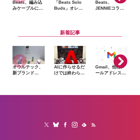
Beats、編み込
「Beats Solo
Beats、
「
みケーブルに新
Buds」オレン
JENNIEコラボ
P
色「パワーピン
ジカラーが7月4
第2弾「Solo
ク」追加。
日発売。国内で
4」発表、4月25
USB-C／USB-A
はセブン-イレ
日10時より販売
モデルを展開
ブンのみで販売
開始。オニキス
新着記事
ブラックも再び
即完売なるか
オウルテック、
AIに作らせるだ
Gmail、他社メ
G
新ブランド
けでは終わらな
ールアドレスを
「
「Soft」立ち上
い。「Adobe
送信元にする機
げ。斜めに挿せ
Summit
能を2027年1月
る充電器や握れ
Tokyo」で示さ
終了。POP受信
るケーブルなど
れたAIエージェ
やGmailifyも廃
6製品
ントと働くこれ
止
からのマーケテ
ィング