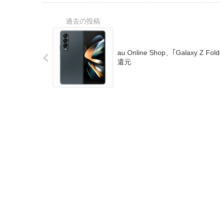
au Online Shop、｢Galaxy Z
還元