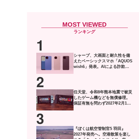
MOST VIEWED
シャープ、大画面と耐久性を備
えたベーシックスマホ「AQUOS
wish6」発表。AIによる詐欺電
話対策や防犯機能も搭載
任天堂、令和8年熊本地震で被災
したゲーム機などを無償修理。
保証有無を問わず2027年2月1日
到着分まで対応
『ぼくは航空管制官5 羽田』
2027年発売へ。空港散策を楽し