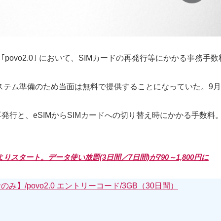
povo2.0｣ において、SIMカードの再発行等にかかる事務手
ステム準備のため当面は無料で提供することになっていた。9
行と、eSIMからSIMカードへの切り替え時にかかる手数料。料金は
1日よりスタート。データ使い放題(3日間／7日間)が790～1,800円に
み】/povo2.0 エントリーコード/3GB（30日間）