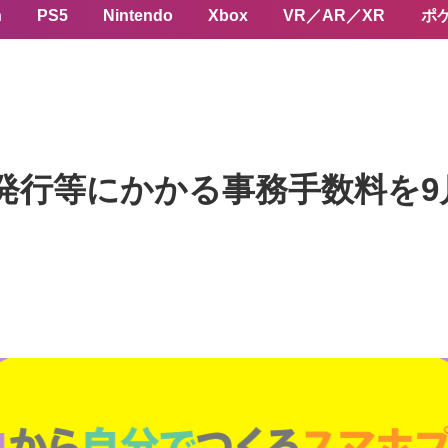
n
PS5
Nintendo
Xbox
VR／AR／XR
ポ
ード再発行等にかかる事務手数料を