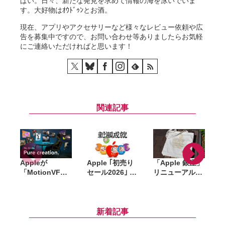
ぱい。日々、新たな発見を求めて情報の海を泳いでいま
す。大好物はｵｳﾄﾞｩﾝとお酒。
現在、アプリやアクセサリーなど様々なレビュー依頼や広
告を募集中ですので、お問い合わせ等ありましたらお気軽
にご連絡いただければと思います！
関連記事
Appleが
Apple ｢初売り
「Apple 銀座」
「MotionVFX
セール2026｣ 開
リニューアル記
」買収。15年以
催中。対象商
念のノベルティ
上の実績を持
品・ギフトカー
はトートバッ
d
つ、Final Cut
ド金額、AirTag
グ・ピンズ・コ
Pro向けプラグ
プレゼントなど
ースターの3点
i
新着記事
イン大手