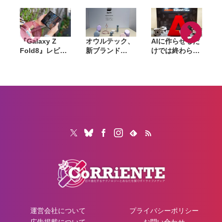
『Galaxy Z
オウルテック、
AIに作らせるだ
Fold8』レビュ
新ブランド
けでは終わらな
ー。1週間使っ
「Soft」立ち上
い。「Adobe
て実感した「ち
げ。斜めに挿せ
Summit
ょうどいい大画
る充電器や握れ
Tokyo」で示さ
面」、4:3ディ
るケーブルなど
れたAIエージェ
や
スプレイと約
6製品
ントと働くこれ
201gの軽さが
からのマーケテ
生む新しい使い
ィング
心地
運営会社について
プライバシーポリシー