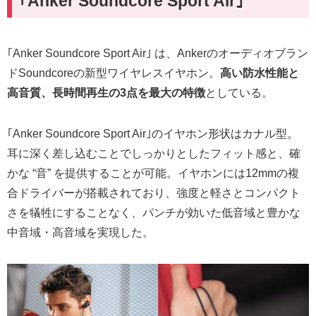
｢Anker Soundcore Sport Air｣
｢Anker Soundcore Sport Air｣ は、Ankerのオーディオブラン
ドSoundcoreの新型ワイヤレスイヤホン。
高い防水性能と
高音質、長時間再生の3点を最大の特徴
としている。
｢
Anker Soundcore Sport Air
｣のイヤホン形状はカナル型。
耳に深く差し込むことでしっかりとしたフィット感と、確
かな
“
音
”
を提供することが可能。イヤホンには
12mm
の複
合ドライバーが搭載されており、強度と軽さとコンパクト
さを犠牲にすることなく、パンチが効いた低音域と豊かな
中音域・高音域を実現した。