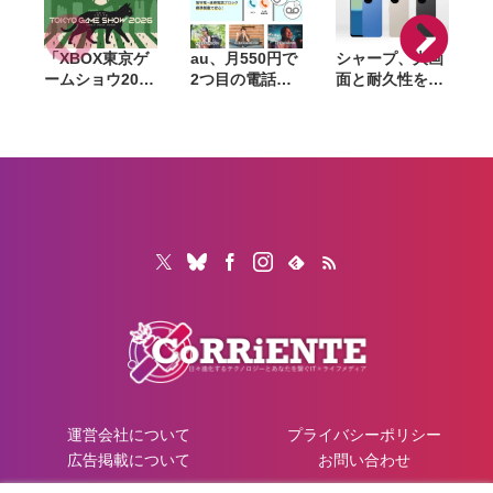
ッテリー
「XBOX東京ゲ
au、月550円で
シャープ、大画
ームショウ2026
2つ目の電話番
面と耐久性を備
ブロードキャス
号を追加できる
えたベーシック
ト」9月17日配
「セカンドナン
スマホ
「
信決定。TGS開
バー」提供開
「AQUOS
幕日に最新情報
始。仕事用や
wish6」発表。
3
を発表、
SNS登録用に使
AIによる詐欺電
FanFestも開催
い分け
話対策や防犯機
能も搭載
運営会社について
プライバシーポリシー
広告掲載について
お問い合わせ