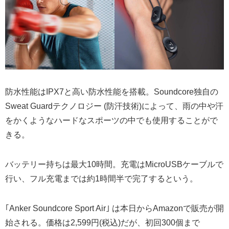
防水性能は
IPX7
と高い防水性能を搭載。
Soundcore
独自の
Sweat Guard
テクノロジー
(
防汗技術
)
によって、雨の中や汗
をかくようなハードなスポーツの中でも使用することがで
きる。
バッテリー持ちは最大10時間。充電はMicroUSBケーブルで
行い、フル充電までは約1時間半で完了するという。
｢Anker Soundcore Sport Air｣ は本日からAmazonで販売が開
始される。価格は2,599円(税込)だが、初回300個まで