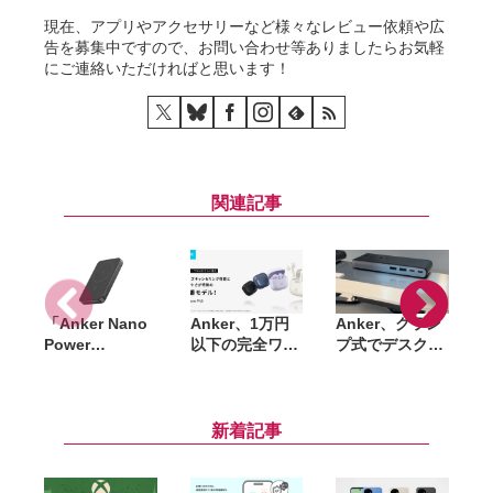
現在、アプリやアクセサリーなど様々なレビュー依頼や広
告を募集中ですので、お問い合わせ等ありましたらお気軽
にご連絡いただければと思います！
関連記事
「Anker Nano
Anker、1万円
Anker、クラン
A
Power
以下の完全ワイ
プ式でデスクを
Bank（MagGo,
ヤレスイヤホン
スッキリ使える
Plus）」一般販
「Soundcore
70W対応電源タ
売が開始。くぎ
P42i」発売。
ップ「Anker
刺し試験など複
LDAC対応や
Nano Power
新着記事
数の安全試験を
ANC強化で進化
Strip (10-in-1,
「
クリアしたQi2
70W, クランプ
L
対応モバイルバ
式)」発売