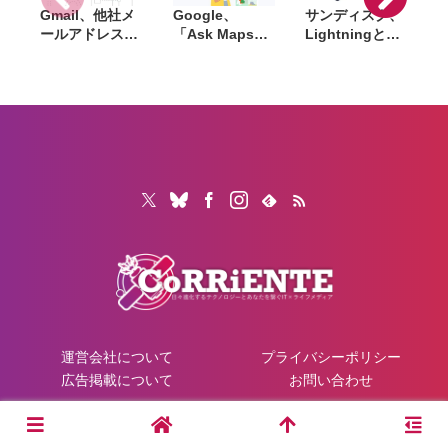
Gmail、他社メ
Google、
サンディスク、
S
ールアドレスを
「Ask Maps」
Lightningと
送信元にする機
日本でも提供開
USB-Cを備えた
能を2027年1月
始。料理注文や
USBフラッシュ
終了。POP受信
ホテル検索まで
「Phone Drive
N
やGmailifyも廃
AIが代行
for iPhone」発
i
止
売。iPhone・
iPad・Mac間で
データを手軽に
共有
運営会社について
プライバシーポリシー
広告掲載について
お問い合わせ
© 2026 CoRRiENTE.