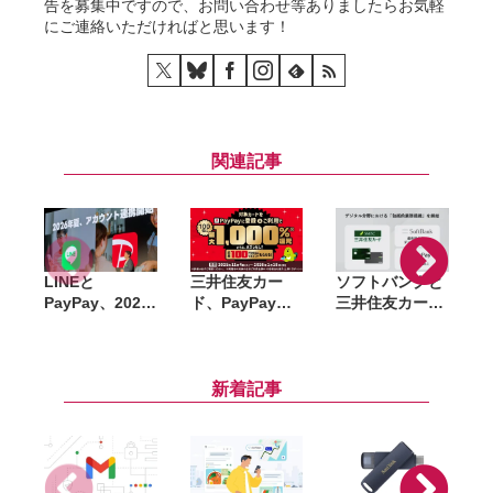
告を募集中ですので、お問い合わせ等ありましたらお気軽
にご連絡いただければと思います！
関連記事
LINEと
三井住友カー
ソフトバンクと
PayPay、2026
ド、PayPay登
三井住友カード
年夏からアカウ
録＆利用で最大
が業務提携。
ント連携開始。
1,000％還元キ
PayPayとOlive
トーク上で送金
ャンペーン。抽
連携、Vポイン
や割り勘、ポイ
選で100名に最
トとの相互交換
新着記事
ント統合にも対
大5万ポイント
も
応
付与