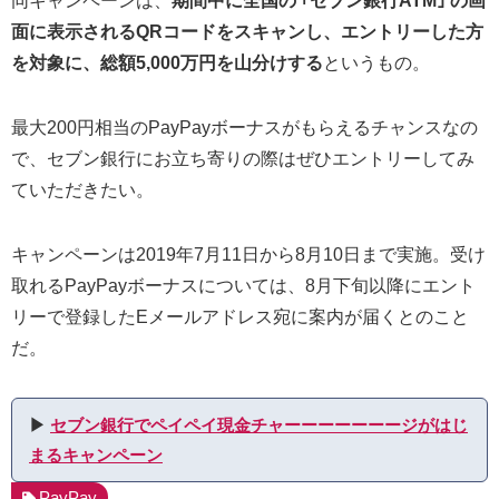
同キャンペーンは、
期間中に全国の ｢セブン銀行ATM｣ の画
面に表示されるQRコードをスキャンし、エントリーした方
を対象に、総額5,000万円を山分けする
というもの。
最大200円相当のPayPayボーナスがもらえるチャンスなの
で、セブン銀行にお立ち寄りの際はぜひエントリーしてみ
ていただきたい。
キャンペーンは2019年7月11日から8月10日まで実施。受け
取れるPayPayボーナスについては、8月下旬以降にエント
リーで登録したEメールアドレス宛に案内が届くとのこと
だ。
▶︎
セブン銀行でペイペイ現金チャーーーーーーージがはじ
まるキャンペーン
PayPay