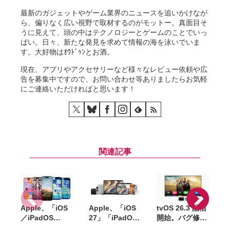
最新のガジェットやゲーム業界のニュースを追いかけなが
ら、偏りなく広い視野で取材するのがモットー。真面目そ
うに見えて、頭の中はテクノロジーとゲームのことでいっ
ぱい。日々、新たな発見を求めて情報の海を泳いでいま
す。大好物はｵｳﾄﾞｩﾝとお酒。
現在、アプリやアクセサリーなど様々なレビュー依頼や広
告を募集中ですので、お問い合わせ等ありましたらお気軽
にご連絡いただければと思います！
関連記事
Apple、「iOS
Apple、「iOS
tvOS 26.3 配信
t
／iPadOS
27」「iPadOS
開始。バグ修正
26.6」
27」「macOS
やセキュリティ