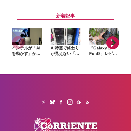
「macOS
27」など新OS
アップデートが
Tahoe 26.6」な
のパブリックベ
実施
ど配信開始。バ
ータを公開。一
新着記事
グ修正やセキュ
般ユーザーも無
リティ強化など
料で試用可能
インテルが「AI
AI特需で終わり
『Galaxy Z
を動かす」から
が見えない『ラ
Fold8』レビュ
「AIで機械を動
マゲドン』。メ
ー。1週間使っ
かす」へ。
モリからSSD、
て実感した「ち
Panther Lake
GPUへ広がった
ょうどいい大画
で挑むフィジカ
値上げの波は
面」、4:3ディ
ルAIの現在地
「マザーボー
スプレイと約
ド」へ波及か
201gの軽さが
生む新しい使い
心地