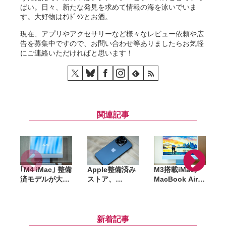
ぱい。日々、新たな発見を求めて情報の海を泳いでいま
す。大好物はｵｳﾄﾞｩﾝとお酒。
現在、アプリやアクセサリーなど様々なレビュー依頼や広
告を募集中ですので、お問い合わせ等ありましたらお気軽
にご連絡いただければと思います！
関連記事
｢M4 iMac｣ 整備
Apple整備済み
M3搭載iMac／
済モデルが大量
ストア、
MacBook Air、
追加。最安
iPhone 15シリ
M4 Pro／M4
M
168,800円〜、
ーズの在庫復
Max搭載
カラーも今なら
活。人気の
MacBook Pro
P
選び放題
iPhone 15 Pro
など在庫多数
新着記事