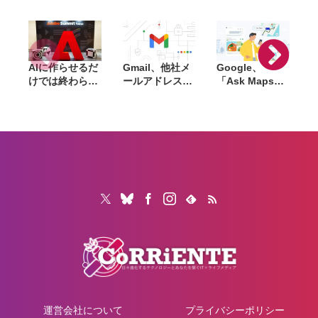
は最安122,800
(Apple整備済ス
M
円〜
トア)
AIに作らせるだ
Gmail、他社メ
Google、
けでは終わらな
ールアドレスを
「Ask Maps」
L
い。「Adobe
送信元にする機
日本でも提供開
Summit
能を2027年1月
始。料理注文や
TOKYO」で示
終了。POP受信
ホテル検索まで
「
されたAIエージ
やGmailifyも廃
AIが代行
f
ェントと働くこ
止
売
れからのマーケ
i
ティング
運営会社について
プライバシーポリシー