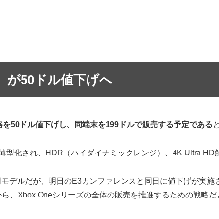
S」が50ドル値下げへ
の価格を50ドル値下げし、同端末を199ドルで販売する予定である
程度薄型化され、HDR（ハイダイナミックレンジ）、4K Ultr
いる同モデルだが、明日のE3カンファレンスと同日に値下げが実
ることから、Xbox Oneシリーズの全体の販売を推進するための戦