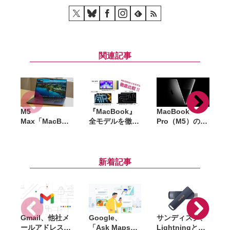
関連記事
M5
『MacBook』
MacBook
A
Max「MacBoo
全モデルを徹底
Pro（M5）の
S
k Pro」実機レ
比較。「M5」
512GB SSDモ
ビュー。118万
世代のNeo・
デルが廃止。最
円の怪物が「ロ
Air・Proを用途
小価格は約28万
「
ーカルAI」を日
別に整理
円に
新着記事
常に変える
Gmail、他社メ
Google、
サンディスク、
S
ールアドレスを
「Ask Maps」
Lightningと