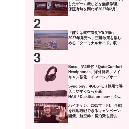
したゲーム機などを無償修理。
保証有無を問わず2027年2月1日
到着分まで対応
『ぼくは航空管制官5 羽田』
2027年発売へ。空港散策を楽し
める「ターミナルサイド」収録
した体験版がSteamで配信
Bose、第2世代「QuietComfort
Headphones」海外発表。ノイ
キャン強化、イマーシブオーデ
ィオやUSB-Cロスレスにも対応
Synology、4GBメモリ採用で導
入しやすくなった新
NAS「DiskStation neo+」シリ
ーズ発表
ハイネケン、2027年「F1」全戦
を現地観戦できるキャンペーン
開催。航空券・宿泊費も提供