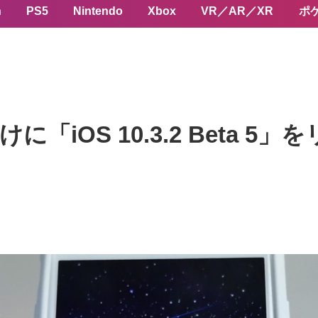
n
PS5
Nintendo
Xbox
VR／AR／XR
ポ
「iOS 10.3.2 Beta 5」