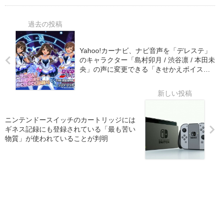
Yahoo!カーナビ、ナビ音声を「デレステ」
のキャラクター「島村卯月 / 渋谷凛 / 本田未
央」の声に変更できる「きせかえボイス」
機能が登場！
ニンテンドースイッチのカートリッジには
ギネス記録にも登録されている「最も苦い
物質」が使われていることが判明