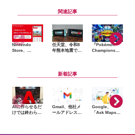
関連記事
Nintendo
任天堂、令和8
『Pokémon
Store、
年熊本地震で被
Champions』
S
「Apple Pay」
災したゲーム機
全世界累計
「Google
などを無償修
2,000万ダウン
Pay」「あと払
理。保証有無を
ロード突破。記
い（ペイデ
問わず2027年2
念で「ファスト
新着記事
ィ）」での支払
月1日到着分ま
クーポン」200
いに対応
で対応
枚を配布
AIに作らせるだ
Gmail、他社メ
Google、
けでは終わらな
ールアドレスを
「Ask Maps」
L
い。「Adobe
送信元にする機
日本でも提供開
Summit
能を2027年1月
始。料理注文や
TOKYO」で示
終了。POP受信
ホテル検索まで
「