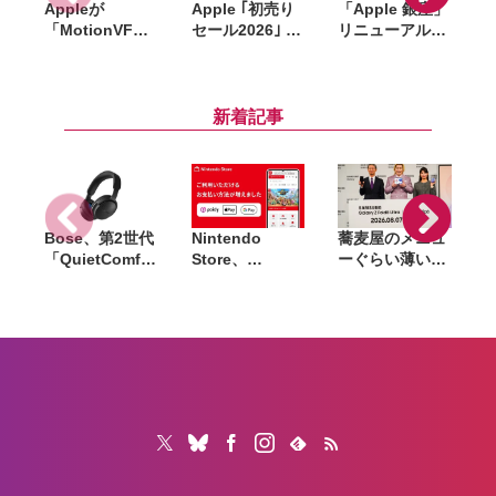
Appleが
Apple ｢初売り
「Apple 銀座」
「MotionVFX
セール2026｣ 開
リニューアル記
」買収。15年以
催中。対象商
念のノベルティ
上の実績を持
品・ギフトカー
はトートバッ
d
つ、Final Cut
ド金額、AirTag
グ・ピンズ・コ
Pro向けプラグ
プレゼントなど
ースターの3点
i
新着記事
イン大手
Bose、第2世代
Nintendo
蕎麦屋のメニュ
「QuietComfor
Store、
ーぐらい薄い。
t
「Apple Pay」
カズレーザーが
公
Headphones」
「Google
語るGalaxy新
海外発表。ノイ
Pay」「あと払
モデルと折りた
キャン強化、イ
い（ペイデ
たみスマホの
マーシブオーデ
ィ）」での支払
「カタチの多様
ィオやUSB-Cロ
いに対応
化」
スレスにも対応