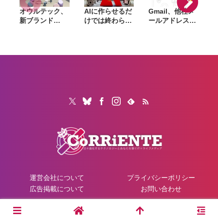
オウルテック、
AIに作らせるだ
Gmail、他社メ
G
新ブランド
けでは終わらな
ールアドレスを
「
「Soft」立ち上
い。「Adobe
送信元にする機
げ。斜めに挿せ
Summit
能を2027年1月
る充電器や握れ
Tokyo」で示さ
終了。POP受信
るケーブルなど
れたAIエージェ
やGmailifyも廃
6製品
ントと働くこれ
止
からのマーケテ
ィング
運営会社について
プライバシーポリシー
広告掲載について
お問い合わせ
© 2026 CoRRiENTE.