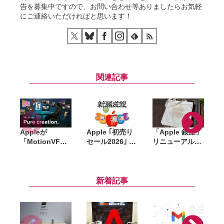
告を募集中ですので、お問い合わせ等ありましたらお気軽
にご連絡いただければと思います！
関連記事
Appleが
Apple ｢初売り
「Apple 銀座」
「MotionVFX
セール2026｣ 開
リニューアル記
」買収。15年以
催中。対象商
念のノベルティ
上の実績を持
品・ギフトカー
はトートバッ
d
つ、Final Cut
ド金額、AirTag
グ・ピンズ・コ
Pro向けプラグ
プレゼントなど
ースターの3点
i
新着記事
イン大手