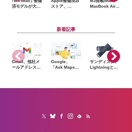
｢M4 iMac｣ 整備
Apple整備済み
M3搭載iMac／
済モデルが大量
ストア、
MacBook Air、
追加。最安
iPhone 15シリ
M4 Pro／M4
M
168,800円〜、
ーズの在庫復
Max搭載
カラーも今なら
活。人気の
MacBook Pro
P
選び放題
iPhone 15 Pro
など在庫多数
新着記事
は最安122,800
(Apple整備済ス
M
円〜
トア)
Gmail、他社メ
Google、
サンディスク、
S
ールアドレスを
「Ask Maps」
Lightningと
送信元にする機
日本でも提供開
USB-Cを備えた
能を2027年1月
始。料理注文や
USBフラッシュ
終了。POP受信
ホテル検索まで
「Phone Drive
N
やGmailifyも廃
AIが代行
for iPhone」発
i
止
売。iPhone・
iPad・Mac間で
データを手軽に
共有