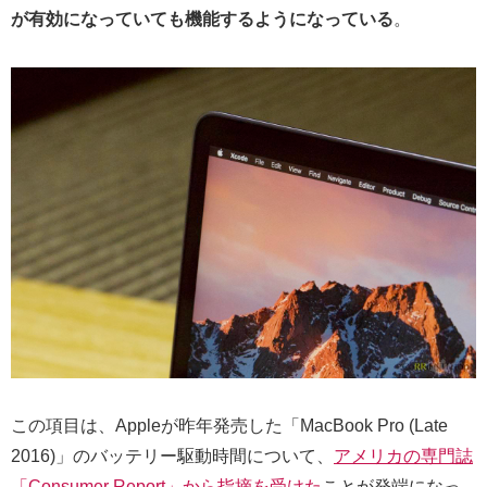
が有効になっていても機能するようになっている
。
この項目は、Appleが昨年発売した「MacBook Pro (Late
2016)」のバッテリー駆動時間について、
アメリカの専門誌
「Consumer Report」から指摘を受けた
ことが発端になっ