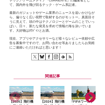
テック／ゲームメディア『CoRRiENTE』の編集者とし
て、国内外を飛び回るテック・ゲーム系記者。
最新のガジェットやゲーム業界のニュースを追いかけなが
ら、偏りなく広い視野で取材するのがモットー。真面目そ
うに見えて、頭の中はテクノロジーとゲームのことでいっ
ぱい。日々、新たな発見を求めて情報の海を泳いでいま
す。大好物はｵｳﾄﾞｩﾝとお酒。
現在、アプリやアクセサリーなど様々なレビュー依頼や広
告を募集中ですので、お問い合わせ等ありましたらお気軽
にご連絡いただければと思います！
関連記事
【2026】飛行機
【2024】飛行機
｢FIFAワールド