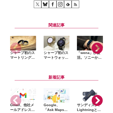
関連記事
シャープ初のス
シャープ初のス
「wena」が復
F
マートリング
マートウォッチ
活。ソニーから
「からだメイト
「からだメイト
スピンアウト
｢
Ring」7月9日
Watch」発表。
後、初の後継モ
発売。睡眠や心
摂取カロリーを
デル『wena
拍数を24時間記
自動で測定
X』3月20日か
新着記事
録
らクラファンで
展開へ
Gmail、他社メ
Google、
サンディスク、
S
ールアドレスを
「Ask Maps」
Lightningと