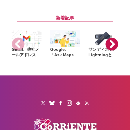
「からだメイト
「からだメイト
スピンアウト
｢
Ring」7月9日
Watch」発表。
後、初の後継モ
発売。睡眠や心
摂取カロリーを
デル『wena
拍数を24時間記
自動で測定
X』3月20日か
新着記事
録
らクラファンで
展開へ
Gmail、他社メ
Google、
サンディスク、
S
ールアドレスを
「Ask Maps」
Lightningと
送信元にする機
日本でも提供開
USB-Cを備えた
能を2027年1月
始。料理注文や
USBフラッシュ
終了。POP受信
ホテル検索まで
「Phone Drive
N
やGmailifyも廃
AIが代行
for iPhone」発
i
止
売。iPhone・
iPad・Mac間で
データを手軽に
共有