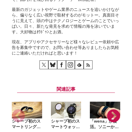
最新のガジェットやゲーム業界のニュースを追いかけなが
ら、偏りなく広い視野で取材するのがモットー。真面目そ
うに見えて、頭の中はテクノロジーとゲームのことでいっ
ぱい。日々、新たな発見を求めて情報の海を泳いでいま
す。大好物はｵｳﾄﾞｩﾝとお酒。
現在、アプリやアクセサリーなど様々なレビュー依頼や広
告を募集中ですので、お問い合わせ等ありましたらお気軽
にご連絡いただければと思います！
関連記事
シャープ初のス
シャープ初のス
「wena」が復
F
マートリング
マートウォッチ
活。ソニーから