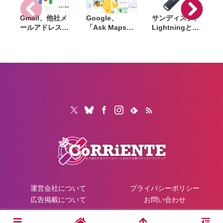
Gmail、他社メ
Google、
サンディスク、
S
ールアドレスを
「Ask Maps」
Lightningと
送信元にする機
日本でも提供開
USB-Cを備えた
能を2027年1月
始。料理注文や
USBフラッシュ
終了。POP受信
ホテル検索まで
「Phone Drive
N
やGmailifyも廃
AIが代行
for iPhone」発
i
止
売。iPhone・
iPad・Mac間で
データを手軽に
共有
運営会社について
プライバシーポリシー
広告掲載について
お問い合わせ
© 2026 CoRRiENTE.