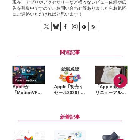
現在、アプリやアクセサリーなど様々なレビュー依頼や広
告を募集中ですので、お問い合わせ等ありましたらお気軽
にご連絡いただければと思います！
関連記事
Appleが
Apple ｢初売り
「Apple 銀座」
「MotionVFX
セール2026｣ 開
リニューアル記
」買収。15年以
催中。対象商
念のノベルティ
上の実績を持
品・ギフトカー
はトートバッ
d
つ、Final Cut
ド金額、AirTag
グ・ピンズ・コ
Pro向けプラグ
プレゼントなど
ースターの3点
i
新着記事
イン大手