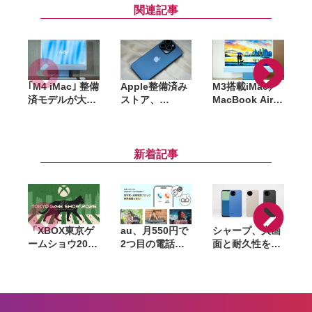
関連記事
｢M4 iMac｣ 整備
Apple整備済み
M3搭載iMac／
済モデルが大量
ストア、
MacBook Air、
追加。最安
iPhone 15シリ
M4 Pro／M4
M
168,800円〜、
ーズの在庫復
Max搭載
カラーも今なら
活。人気の
MacBook Pro
P
選び放題
iPhone 15 Pro
など在庫多数
新着記事
は最安122,800
(Apple整備済ス
M
円〜
トア)
「XBOX東京ゲ
au、月550円で
シャープ、大画
ームショウ2026
2つ目の電話番
面と耐久性を備
ブロードキャス
号を追加できる
えたベーシック
ト」9月17日配
「セカンドナン
スマホ
「
信決定。TGS開
バー」提供開
「AQUOS
幕日に最新情報
始。仕事用や
wish6」発表。
3
を発表、
SNS登録用に使
AIによる詐欺電