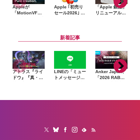
Appleが
Apple ｢初売り
「Apple 銀座」
「MotionVFX
セール2026｣ 開
リニューアル記
」買収。15年以
催中。対象商
念のノベルティ
上の実績を持
品・ギフトカー
はトートバッ
d
つ、Final Cut
ド金額、AirTag
グ・ピンズ・コ
Pro向けプラグ
プレゼントなど
ースターの3点
i
新着記事
イン大手
アトラス『ライ
LINEの「ミュー
Anker Japan、
ドウ』『真・女
トメッセージ」
「2026 RABま
神転生V』のス
有料化へ。無料
つり 打上花火」
ペシャルライ
提供は8月26日
冠スポンサーに
ブ、8月23日に
で終了
就任。会場で充
ニコニコで独占
電済みモバイル
生配信
バッテリーを販
売