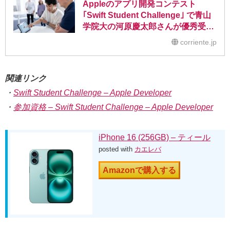
Appleのアプリ開発コンテスト
｢Swift Student Challenge｣ で青山
学院大の河原慶太郎さんが優秀受賞
者に。ティム・クックCEOに直接紹
corriente.jp
介する機会も
関連リンク
・
Swift Student Challenge – Apple Developer
・
参加資格 – Swift Student Challenge – Apple Developer
iPhone 16 (256GB) – ティール
posted with
カエレバ
Amazonで購入する