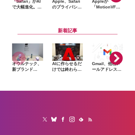
「Safari」がAI
Apple、Safari
Appleが
A
で大幅進化。タ
のプライバシー
「MotionVFX
セ
ブ整理やページ
保護を訴求する
」買収。15年以
監視、パスワー
新キャンペーン
上の実績を持
ド自動更新に対
を今夏展開。追
つ、Final Cut
ド
応
跡防止機能やプ
Pro向けプラグ
新着記事
ライベートリレ
イン大手
ーをアピール
オウルテック、
AIに作らせるだ
Gmail、他社メ
G
新ブランド
けでは終わらな
ールアドレスを
「
「Soft」立ち上
い。「Adobe
送信元にする機
げ。斜めに挿せ
Summit
能を2027年1月
る充電器や握れ
Tokyo」で示さ
終了。POP受信
るケーブルなど
れたAIエージェ
やGmailifyも廃
6製品
ントと働くこれ
止
からのマーケテ
ィング