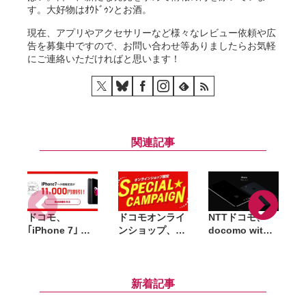
す。大好物はｵｳﾄﾞｩﾝとお酒。
現在、アプリやアクセサリーなど様々なレビュー依頼や広
告を募集中ですので、お問い合わせ等ありましたらお気軽
にご連絡いただければと思います！
関連記事
ドコモ、
ドコモオンライ
NTTドコモ、
｢
｢iPhone 7｣ 最
ンショップ、2
docomo with
P
安2.7万円で販
月1日から ｢ス
対象端末に
7
売中 2月のス
ペシャルキャン
｢iPhone 7｣ を
ペシャルキャン
ペーン｣ 開催。
追加
ペーンで
iPhone 7が約3
新着記事
万円で購入可能