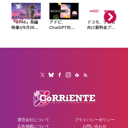
に
『GTA6』長編
アドビ、
ドコモ、子ども
M
映像が8月28日
ChatGPT向け
向け新料金プラ
公開へ。Netflix
統合プラグイン
ン「ドコモ スマ
で先行配信、6
を提供開始。
ホデビュープラ
時間後に
Photoshopや
ン U15」開始。
YouTubeでも公
Premiereなど
家族も最大1年
開
70以上のツール
間おトクになる
を利用可能に
「ドコモ 親子
割」も導入
運営会社について
プライバシーポリシー
広告掲載について
お問い合わせ