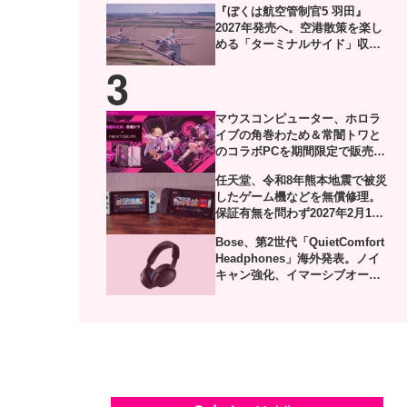
『ぼくは航空管制官5 羽田』
2027年発売へ。空港散策を楽し
める「ターミナルサイド」収録
した体験版がSteamで配信
マウスコンピューター、ホロラ
イブの角巻わため＆常闇トワと
のコラボPCを期間限定で販売。
描き下ろし限定グッズ付き
任天堂、令和8年熊本地震で被災
したゲーム機などを無償修理。
保証有無を問わず2027年2月1日
到着分まで対応
Bose、第2世代「QuietComfort
Headphones」海外発表。ノイ
キャン強化、イマーシブオーデ
ィオやUSB-Cロスレスにも対応