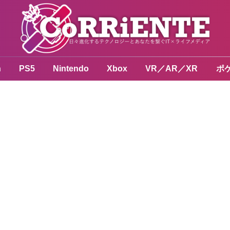
n
PS5
Nintendo
Xbox
VR／AR／XR
ポ