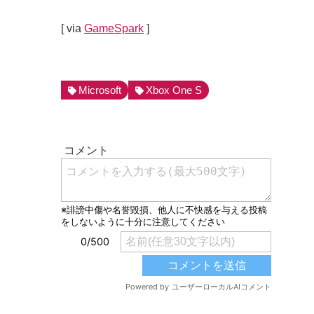
[ via
GameSpark
]
Microsoft
Xbox One S