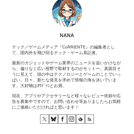
NANA
テック／ゲームメディア『CoRRiENTE』の編集者とし
て、国内外を飛び回るテック・ゲーム系記者。
最新のガジェットやゲーム業界のニュースを追いかけなが
ら、偏りなく広い視野で取材するのがモットー。真面目そ
うに見えて、頭の中はテクノロジーとゲームのことでいっ
ぱい。日々、新たな発見を求めて情報の海を泳いでいま
す。大好物はｵｳﾄﾞｩﾝとお酒。
現在、アプリやアクセサリーなど様々なレビュー依頼や広
告を募集中ですので、お問い合わせ等ありましたらお気軽
にご連絡いただければと思います！