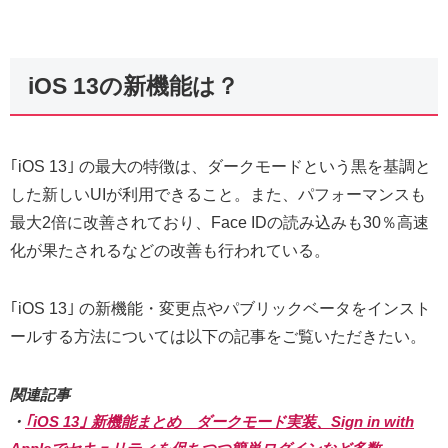
iOS 13の新機能は？
｢iOS 13｣ の最大の特徴は、ダークモードという黒を基調と
した新しいUIが利用できること。また、パフォーマンスも
最大2倍に改善されており、Face IDの読み込みも30％高速
化が果たされるなどの改善も行われている。
｢iOS 13｣ の新機能・変更点やパブリックベータをインスト
ールする方法については以下の記事をご覧いただきたい。
関連記事
・
｢iOS 13｣ 新機能まとめ ダークモード実装、Sign in with