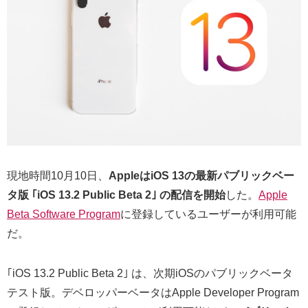
現地時間10月10日、
AppleはiOS 13の最新パブリックベー
タ版 ｢iOS 13.2 Public Beta 2｣ の配信を開始
した。
Apple
Beta Software Program
に登録しているユーザーが利用可能
だ。
｢iOS 13.2 Public Beta 2｣ は、次期iOSのパブリックベータ
テスト版。デベロッパーベータはApple Developer Program