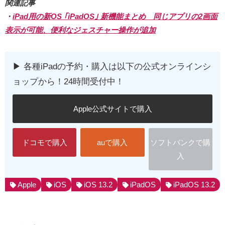
関連記事
・
iPad用の新OS ｢iPadOS｣ 新機能まとめ 同じアプリの2画面
表示が可能、便利なジェスチャー操作が追加
▶︎ 各種iPadの予約・購入は以下の公式オンラインシ
ョップから！24時間受付中！
Apple公式サイトで購入
ドコモで購入
auで購入
ソフトバンクで購
入
Apple
iOS
iOS 13.2
iPadOS
iPadOS 13.2