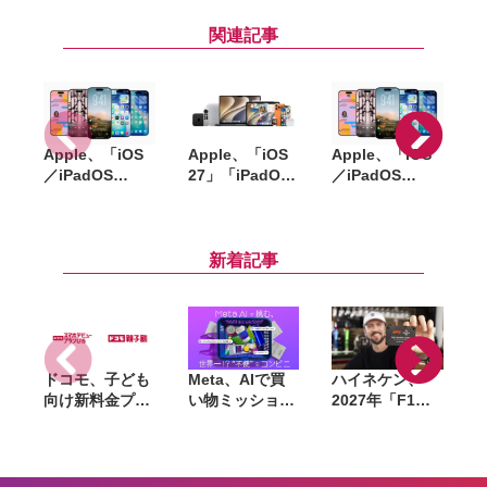
関連記事
Apple、「iOS
Apple、「iOS
Apple、「iOS
「
／iPadOS
27」「iPadOS
／iPadOS
「
26.6」
27」「macOS
26.5.2」
「macOS
27」など新OS
「macOS
Tahoe 26.6」な
のパブリックベ
Tahoe 26.5.2」
ど配信開始。バ
ータを公開。一
配信開始。
縮
新着記事
グ修正やセキュ
般ユーザーも無
WebKitなど複
リティ強化など
料で試用可能
数の脆弱性を修
正
ドコモ、子ども
Meta、AIで買
ハイネケン、
向け新料金プラ
い物ミッション
2027年「F1」
ン「ドコモ スマ
に挑む体験型イ
全戦を現地観戦
ホデビュープラ
ベントを8月28
できるキャンペ
ン U15」開始。
日〜30日まで渋
ーン開催。航空
家族も最大1年
谷で開催。AIグ
券・宿泊費も提