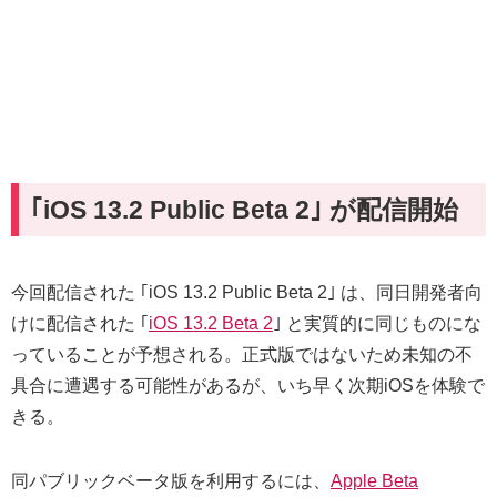
｢iOS 13.2 Public Beta 2｣ が配信開始
今回配信された ｢iOS 13.2 Public Beta 2｣ は、同日開発者向
けに配信された ｢
iOS 13.2 Beta 2
｣ と実質的に同じものにな
っていることが予想される。正式版ではないため未知の不
具合に遭遇する可能性があるが、いち早く次期iOSを体験で
きる。
同パブリックベータ版を利用するには、
Apple Beta