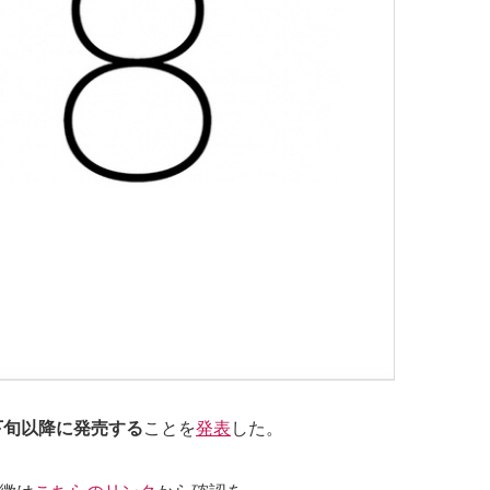
0月下旬以降に発売する
ことを
発表
した。