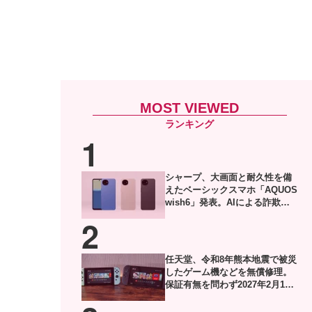
MOST VIEWED
シャープ、大画面と耐久性を備
えたベーシックスマホ「AQUOS
wish6」発表。AIによる詐欺電
話対策や防犯機能も搭載
任天堂、令和8年熊本地震で被災
したゲーム機などを無償修理。
保証有無を問わず2027年2月1日
到着分まで対応