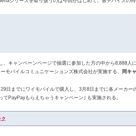
eriaシリーズを取り扱うのは今回がはじめて。各デバイスの
 を使用し、キャンペーンページで抽選に参加した方の中から8,88
をソニーモバイルコミュニケーションズ株式会社が実施する。
同キャ
S6｣ ｢S7｣ を2月29日までにワイモバイルで購入し、3月8日までに各
ってPayPayもらえちゃうキャンペーン｣ も実施される。
ック