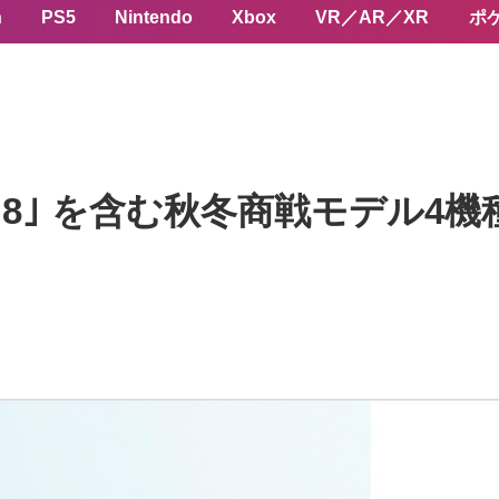
n
PS5
Nintendo
Xbox
VR／AR／XR
ポ
a 8｣ を含む秋冬商戦モデル4