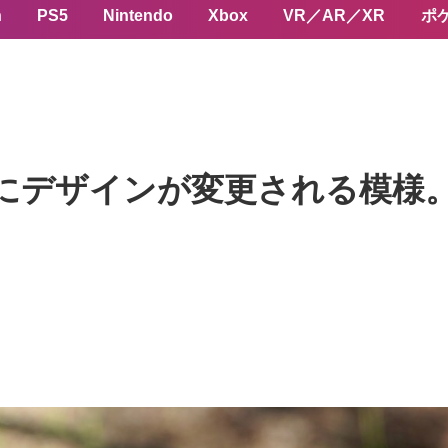
n
PS5
Nintendo
Xbox
VR／AR／XR
ポ
大幅にデザインが変更される模様。i