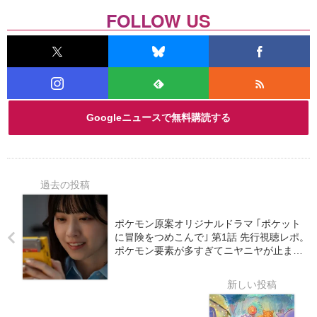
FOLLOW US
Googleニュースで無料購読する
ポケモン原案オリジナルドラマ ｢ポケット
に冒険をつめこんで｣ 第1話 先行視聴レポ。
ポケモン要素が多すぎてニヤニヤが止まら
ない