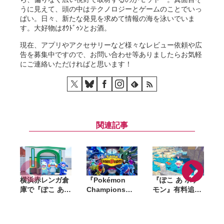
うに見えて、頭の中はテクノロジーとゲームのことでいっ
ぱい。日々、新たな発見を求めて情報の海を泳いでいま
す。大好物はｵｳﾄﾞｩﾝとお酒。
現在、アプリやアクセサリーなど様々なレビュー依頼や広
告を募集中ですので、お問い合わせ等ありましたらお気軽
にご連絡いただければと思います！
関連記事
横浜赤レンガ倉
『Pokémon
『ぽこ あ ポケ
庫で『ぽこ あ
Champions』
モン』有料追加
S
ポケモン』初の
全世界累計
コンテンツ第1
リアルイベント
2,000万ダウン
弾「ブクブクう
が8月6日開幕。
ロード突破。記
みぞこの街」先