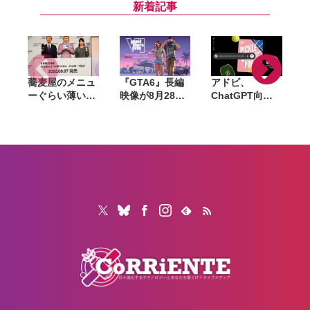
「ブクブクうみ
念で「ファスト
行体験。浮かぶ
新着記事
ぞこの街」の世
クーポン」200
建築や深海探索
界観を再現
枚を配布
など水中ならで
はの街づくりが
想像以上に楽し
い
蕎麦屋のメニュ
『GTA6』長編
アドビ、
ーぐらい薄い。
映像が8月28日
ChatGPT向け
カズレーザーが
公開へ。Netflix
統合プラグイン
語るGalaxy新
で先行配信、6
を提供開始。
モデルと折りた
時間後に
Photoshopや
たみスマホの
YouTubeでも公
Premiereなど
「カタチの多様
開
70以上のツール
化」
を利用可能に