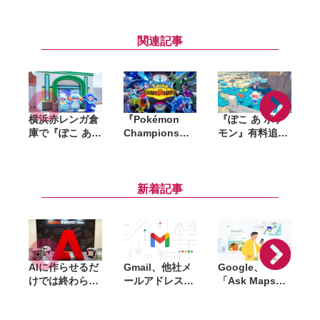
関連記事
横浜赤レンガ倉
『Pokémon
『ぽこ あ ポケ
庫で『ぽこ あ
Champions』
モン』有料追加
S
ポケモン』初の
全世界累計
コンテンツ第1
リアルイベント
2,000万ダウン
弾「ブクブクう
が8月6日開幕。
ロード突破。記
みぞこの街」先
「ブクブクうみ
念で「ファスト
行体験。浮かぶ
新着記事
ぞこの街」の世
クーポン」200
建築や深海探索
界観を再現
枚を配布
など水中ならで
はの街づくりが
想像以上に楽し
い
AIに作らせるだ
Gmail、他社メ
Google、
けでは終わらな
ールアドレスを
「Ask Maps」
L
い。「Adobe
送信元にする機
日本でも提供開
Summit
能を2027年1月
始。料理注文や