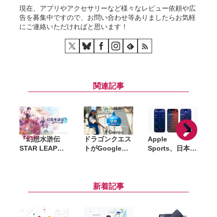
現在、アプリやアクセサリーなど様々なレビュー依頼や広
告を募集中ですので、お問い合わせ等ありましたらお気軽
にご連絡いただければと思います！
関連記事
『幻想水滸伝
ドラゴンクエス
Apple
STAR LEAP』8
トがGoogle
Sports、日本の
月7日配信決
Geminiとコラ
J1リーグなど7
定。シリーズ新
ボ。渋谷・原宿
つのサッカーリ
作の108星の物
でリアルRPGイ
ーグに対応
語が始動
ベント「ジェミ
新着記事
ニクエスト」を
体験