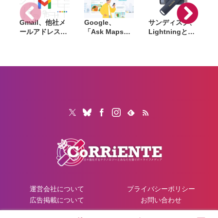
Gmail、他社メ
Google、
サンディスク、
S
ールアドレスを
「Ask Maps」
Lightningと
送信元にする機
日本でも提供開
USB-Cを備えた
能を2027年1月
始。料理注文や
USBフラッシュ
終了。POP受信
ホテル検索まで
「Phone Drive
N
やGmailifyも廃
AIが代行
for iPhone」発
i
止
売。iPhone・
iPad・Mac間で
データを手軽に
共有
運営会社について
プライバシーポリシー
広告掲載について
お問い合わせ
© 2026 CoRRiENTE.