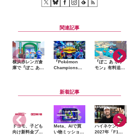
関連記事
横浜赤レンガ倉
『Pokémon
『ぽこ あ ポケ
庫で『ぽこ あ
Champions』
モン』有料追加
S
ポケモン』初の
全世界累計
コンテンツ第1
リアルイベント
2,000万ダウン
弾「ブクブクう
が8月6日開幕。
ロード突破。記
みぞこの街」先
「ブクブクうみ
念で「ファスト
行体験。浮かぶ
新着記事
ぞこの街」の世
クーポン」200
建築や深海探索
界観を再現
枚を配布
など水中ならで
はの街づくりが
想像以上に楽し
い
ドコモ、子ども
Meta、AIで買
ハイネケン、
向け新料金プラ
い物ミッション
2027年「F1」
ン「ドコモ スマ
に挑む体験型イ
全戦を現地観戦