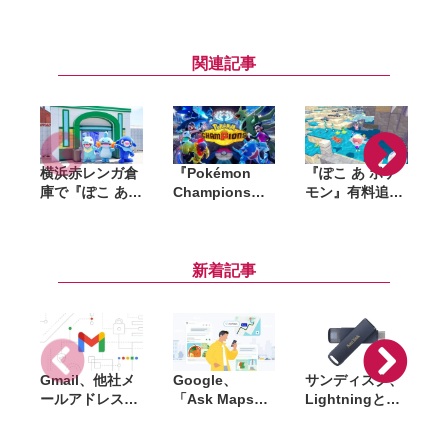
関連記事
横浜赤レンガ倉
『Pokémon
『ぽこ あ ポケ
庫で『ぽこ あ
Champions』
モン』有料追加
ポケモン』初の
全世界累計
コンテンツ第1
リアルイベント
2,000万ダウン
弾「ブクブクう
が8月6日開幕。
ロード突破。記
みぞこの街」先
「ブクブクうみ
念で「ファスト
行体験。浮かぶ
新着記事
ぞこの街」の世
クーポン」200
建築や深海探索
界観を再現
枚を配布
など水中ならで
はの街づくりが
想像以上に楽し
い
Gmail、他社メ
Google、
サンディスク、
S
ールアドレスを
「Ask Maps」
Lightningと
送信元にする機
日本でも提供開
USB-Cを備えた
能を2027年1月
始。料理注文や
USBフラッシュ