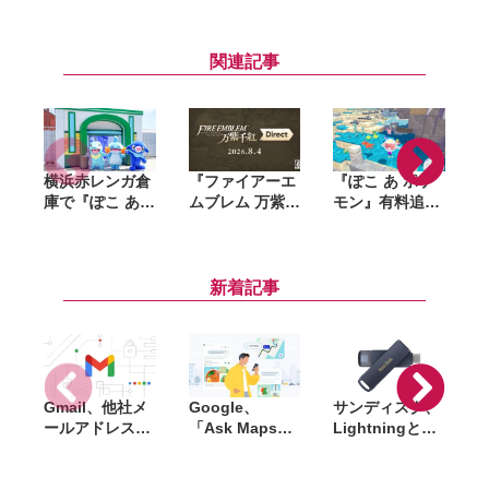
関連記事
横浜赤レンガ倉
『ファイアーエ
『ぽこ あ ポケ
N
庫で『ぽこ あ
ムブレム 万紫千
モン』有料追加
S
ポケモン』初の
紅』ダイレクト
コンテンツ第1
リアルイベント
が8月4日に配
弾「ブクブクう
が8月6日開幕。
信。約20分にわ
みぞこの街」先
「ブクブクうみ
たって最新情報
行体験。浮かぶ
新着記事
ぞこの街」の世
をお届け
建築や深海探索
界観を再現
など水中ならで
はの街づくりが
想像以上に楽し
い
Gmail、他社メ
Google、
サンディスク、
S
ールアドレスを
「Ask Maps」
Lightningと
送信元にする機
日本でも提供開
USB-Cを備えた
能を2027年1月
始。料理注文や
USBフラッシュ