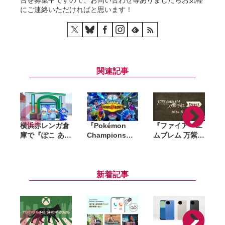
にご連絡いただければと思います！
関連記事
横浜赤レンガ倉
『Pokémon
『ファイアーエ
庫で『ぽこ あ
Champions』
ムブレム 万紫千
ポケモン』初の
全世界累計
紅』ダイレクト
リアルイベント
2,000万ダウン
が8月4日に配
が8月6日開幕。
ロード突破。記
信。約20分にわ
「ブクブクうみ
念で「ファスト
たって最新情報
新着記事
ぞこの街」の世
クーポン」200
をお届け
界観を再現
枚を配布