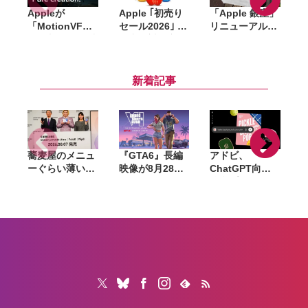
Appleが
Apple ｢初売り
「Apple 銀座」
「MotionVFX
セール2026｣ 開
リニューアル記
」買収。15年以
催中。対象商
念のノベルティ
上の実績を持
品・ギフトカー
はトートバッ
d
つ、Final Cut
ド金額、AirTag
グ・ピンズ・コ
Pro向けプラグ
プレゼントなど
ースターの3点
i
新着記事
イン大手
蕎麦屋のメニュ
『GTA6』長編
アドビ、
ーぐらい薄い。
映像が8月28日
ChatGPT向け
カズレーザーが
公開へ。Netflix
統合プラグイン
語るGalaxy新
で先行配信、6
を提供開始。
モデルと折りた
時間後に
Photoshopや
たみスマホの
YouTubeでも公
Premiereなど
「カタチの多様
開
70以上のツール
化」
を利用可能に