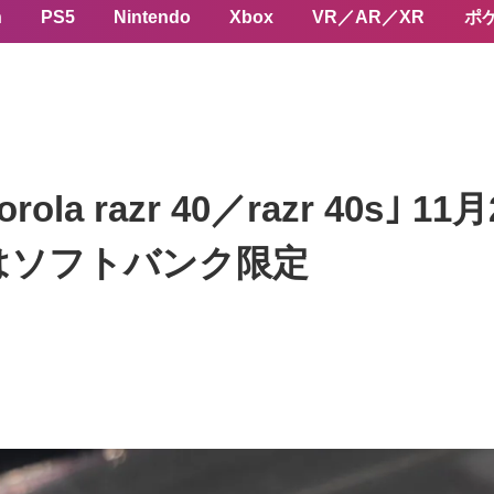
n
PS5
Nintendo
Xbox
VR／AR／XR
ポ
la razr 40／razr 40s｣
はソフトバンク限定