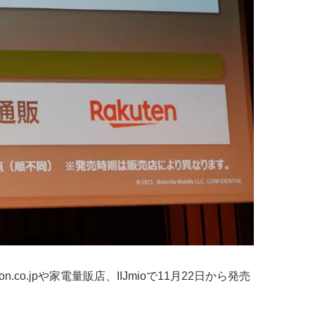
zon.co.jpや家電量販店、IIJmioで11月22日から発売