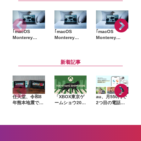
｢macOS
｢macOS
｢macOS
｢
Monterey
Monterey
Monterey
M
12.6.9／macOS
12.6.3／macOS
12.6.2／macOS
1
Big Sur
Big Sur 11.7.3｣
Big Sur 11.7.2｣
11.7.10｣ 配信開
配信開始。重要
配信開始。重要
始。重要なセキ
なセキュリティ
なセキュリティ
新着記事
ュリティアップ
アップデート
アップデート
デート
任天堂、令和8
「XBOX東京ゲ
au、月550円で
年熊本地震で被
ームショウ2026
2つ目の電話番
災したゲーム機
ブロードキャス
号を追加できる
などを無償修
ト」9月17日配
「セカンドナン
理。保証有無を
信決定。TGS開
バー」提供開
問わず2027年2
幕日に最新情報
始。仕事用や
月1日到着分ま
を発表、
SNS登録用に使
で対応
FanFestも開催
い分け