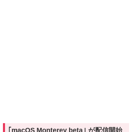
｢macOS Monterey beta｣ が配信開始