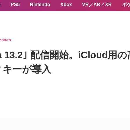
n
PS5
Nintendo
Xbox
VR／AR／XR
ポ
entura
ura 13.2｣ 配信開始。iClo
ティキーが導入