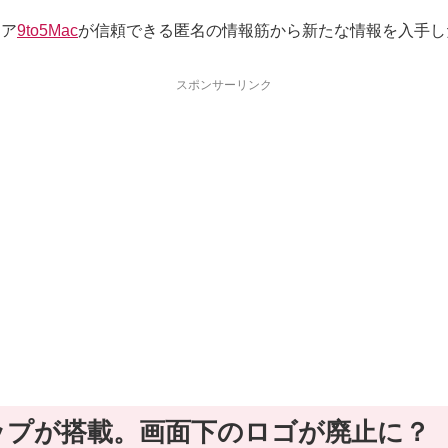
ィア
9to5Mac
が信頼できる匿名の情報筋から新たな情報を入手し
スポンサーリンク
1Xチップが搭載。画面下のロゴが廃止に？