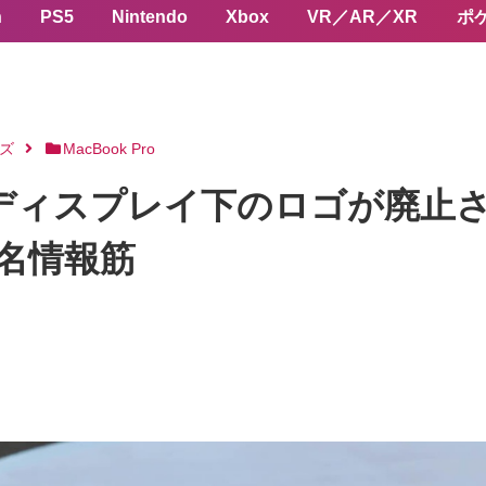
n
PS5
Nintendo
Xbox
VR／AR／XR
ポ
ーズ
MacBook Pro
oは、ディスプレイ下のロゴが廃
匿名情報筋