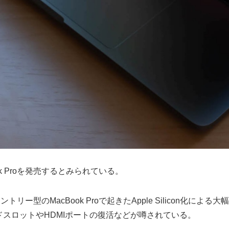
ok Proを発売するとみられている。
irやエントリー型のMacBook Proで起きたApple Silico
カードスロットやHDMIポートの復活などが噂されている。