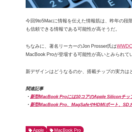
今回9to5Macに情報を伝えた情報筋は、昨年の段
も信頼できる情報である可能性が高そうだ。
ちなみに、著名リーカーのJon Prosser氏は
WWD
MacBook Proが登場する可能性が高いとみられて
新デザインはどうなるのか、搭載チップの実力はど
関連記事
・
新型MacBook Proには10コアのApple Sili
・
新型MacBook Pro、MagSafeやHDMIポート
Apple
MacBook Pro