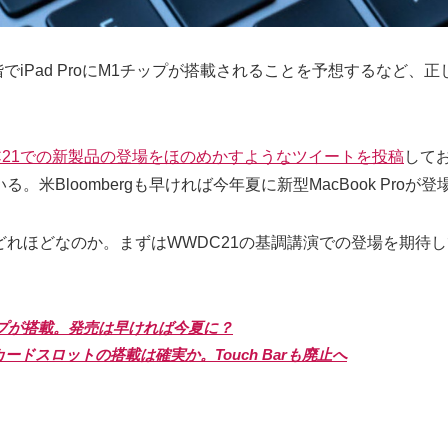
階でiPad ProにM1チップが搭載されることを予想するなど
C21での新製品の登場をほのめかすようなツイートを投稿
して
いる。米Bloombergも早ければ今年夏に新型MacBook Pr
れほどなのか。まずはWWDC21の基調講演での登場を期待
conチップが搭載。発売は早ければ今夏に？
、SDカードスロットの搭載は確実か。Touch Barも廃止へ