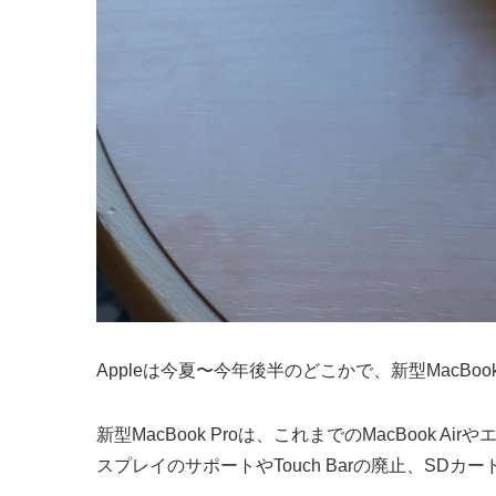
Appleは今夏〜今年後半のどこかで、新型MacBo
新型MacBook Proは、これまでのMacBook A
スプレイのサポートやTouch Barの廃止、SD