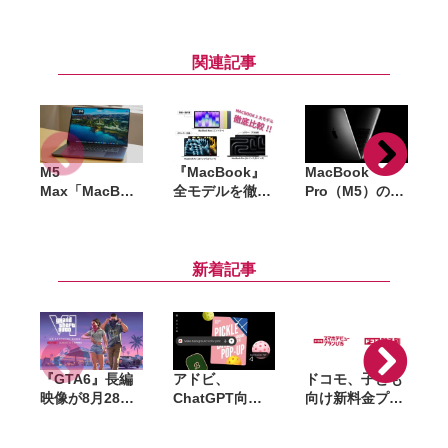
関連記事
M5
『MacBook』
MacBook
A
Max「MacBoo
全モデルを徹底
Pro（M5）の
S
k Pro」実機レ
比較。「M5」
512GB SSDモ
ビュー。118万
世代のNeo・
デルが廃止。最
円の怪物が「ロ
Air・Proを用途
小価格は約28万
「
ーカルAI」を日
別に整理
円に
新着記事
常に変える
『GTA6』長編
アドビ、
ドコモ、子ども
M
映像が8月28日
ChatGPT向け
向け新料金プラ
公開へ。Netflix
統合プラグイン
ン「ドコモ スマ
で先行配信、6
を提供開始。
ホデビュープラ