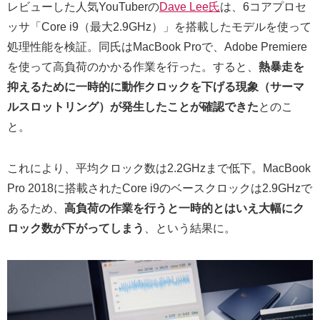
レビューした人気YouTuberの
Dave Lee氏
は、6コアプロセ
ッサ「Core i9（最大2.9GHz）」を搭載したモデルを使って
処理性能を検証。同氏はMacBook Proで、Adobe Premiere
を使って高負荷のかかる作業を行った。すると、
熱暴走を
抑えるために一時的に動作クロックを下げる現象（サーマ
ルスロットリング）が発生したことが確認できた
とのこ
と。
これにより、平均クロック数は2.2GHzまで低下。MacBook
Pro 2018に搭載されたCore i9のベースクロックは2.9GHzで
あるため、
高負荷の作業を行うと一時的とはいえ大幅にク
ロック数が下がってしまう
、という結果に。